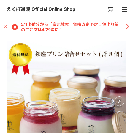
えくぼ通販 Official Online Shop
5/1出荷分から「富元酵素」価格改定予定！値上り前
のご注文は4/29迄に！