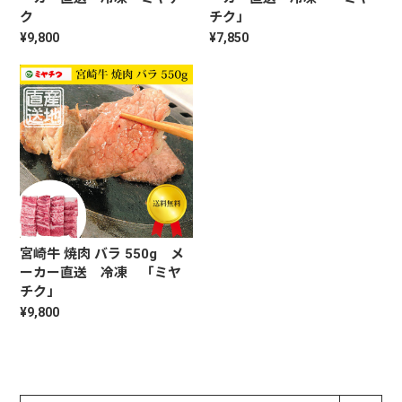
ク
チク」
¥9,800
¥7,850
宮崎牛 焼肉 バラ 550g メ
ーカー直送 冷凍 「ミヤ
チク」
¥9,800