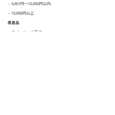
5,001円～10,000円以内
10,000円以上
産直品
スイーツ・お菓子
精肉・肉加工品
魚介類・水産加工品
麺類
パン・ジャム・蜂蜜
お米・雑穀・鮨
5,000円以内
5,001円～10,000円以内
10,001円～20,000円以内