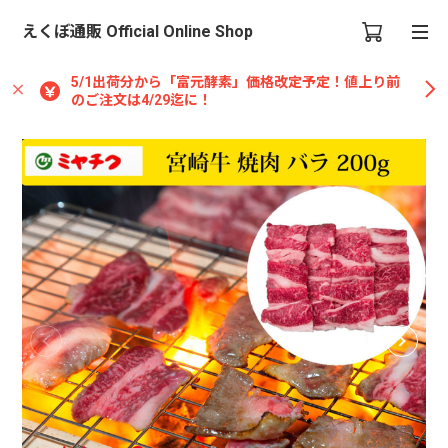
えくぼ通販 Official Online Shop
5/1出荷分から「富元酵素」価格改定予定！値上り前
のご注文は4/29迄に！