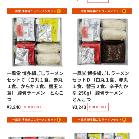
一風堂 博多絹ごしラーメン
一風堂 博多絹ごしラーメン
セットＣ（白丸１食、赤丸
セットＤ（白丸１食、赤丸
１食、からか１食、替玉２
１食、替玉２食、辛子たか
食） 豚骨ラーメン とんこ
な 250g） 豚骨ラーメン
つ
とんこつ
¥3,240
¥3,240
SOLD OUT
SOLD OUT