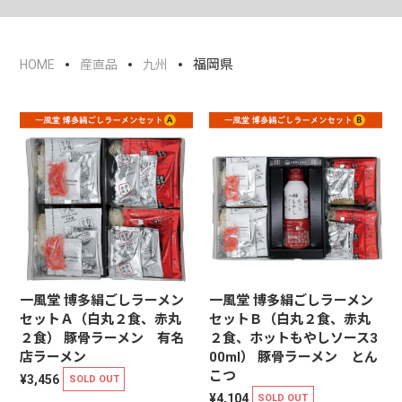
福岡県
HOME
産直品
九州
一風堂 博多絹ごしラーメン
一風堂 博多絹ごしラーメン
セットＡ（白丸２食、赤丸
セットＢ（白丸２食、赤丸
２食） 豚骨ラーメン 有名
２食、ホットもやしソース3
店ラーメン
00ml） 豚骨ラーメン とん
こつ
¥3,456
SOLD OUT
¥4,104
SOLD OUT