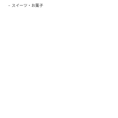
スイーツ・お菓子
精肉・肉加工品
魚介類・水産加工品
麺類
パン・ジャム・蜂蜜
お米・雑穀・鮨
5,000円以内
5,001円～10,000円以内
10,001円～20,000円以内
20,001円～30,000円以内
30,000円以上
北海道